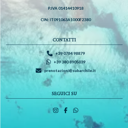
P.IVA 01414410918
CIN: IT091063A1000F2380
CONTATTI
+39 0784 98879
+39 380 8905039
prenotazioni@subarchile.it
SEGUICI SU