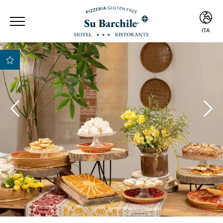
ITA
ITA
ENG
Miglior Tariffa
Garantita
Migliori condizioni di
pagamento e
cancellazione
Early Check-in e Late
Check-out previa
disponibilità
Upgrade gratuito della
camera previa
disponibilità