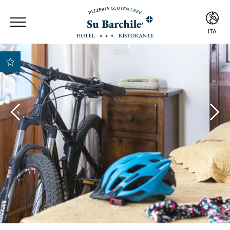
ITA
ITA
ENG
Miglior Tariffa
Garantita
Migliori condizioni di
pagamento e
cancellazione
Early Check-in e Late
Check-out previa
disponibilità
Upgrade gratuito della
camera previa
disponibilità