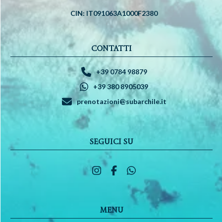
CIN: IT091063A1000F2380
CONTATTI
+39 0784 98879
+39 380 8905039
prenotazioni@subarchile.it
SEGUICI SU
MENU