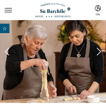
ITA
ITA
ENG
Miglior Tariffa
Garantita
Migliori condizioni di
pagamento e
cancellazione
Early Check-in e Late
Check-out previa
disponibilità
Upgrade gratuito della
camera previa
disponibilità