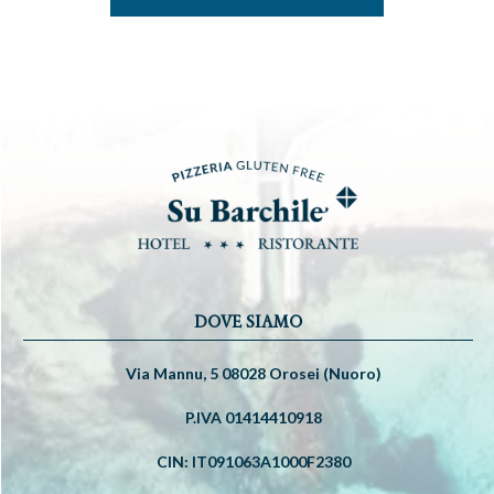
DOVE SIAMO
Via Mannu, 5 08028 Orosei (Nuoro)
P.IVA 01414410918
CIN: IT091063A1000F2380