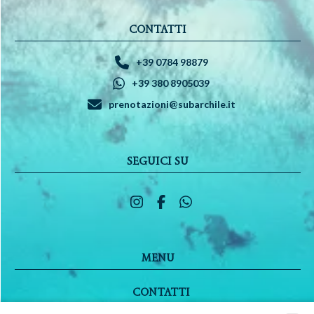
CONTATTI
+39 0784 98879
+39 380 8905039
prenotazioni@subarchile.it
SEGUICI SU
MENU
CONTATTI
LAVORA CON NOI